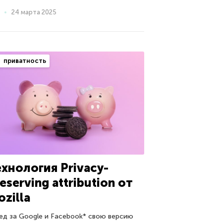
24 марта 2025
приватность
ехнология Privacy-
eserving attribution от
zilla
ед за Google и Facebook* свою версию