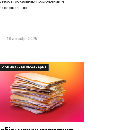
узеров, локальных приложений и
птокошельков.
18 декабря 2025
социальная инженерия
leFix: новая вариация