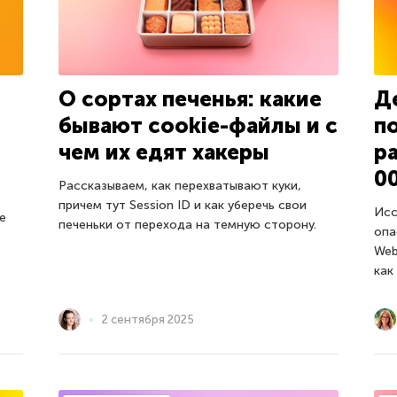
с
О сортах печенья: какие
Д
бывают cookie-файлы и с
п
чем их едят хакеры
р
0
Рассказываем, как перехватывают куки,
причем тут Session ID и как уберечь свои
Исс
е
печеньки от перехода на темную сторону.
опа
Web
как
2 сентября 2025