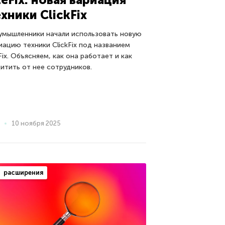
хники ClickFix
умышленники начали использовать новую
иацию техники ClickFix под названием
eFix. Объясняем, как она работает и как
итить от нее сотрудников.
10 ноября 2025
расширения