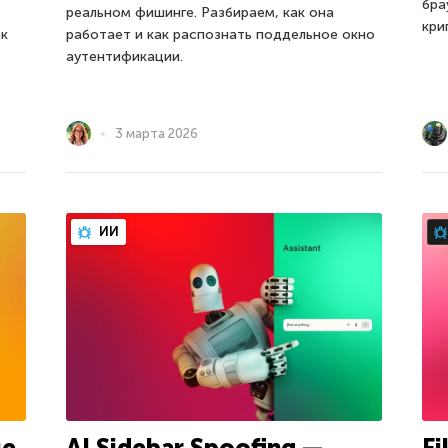
бра
реальном фишинге. Разбираем, как она
кри
ак
работает и как распознать поддельное окно
аутентификации.
3 марта 2026
ИИ
не
AI Sidebar Spoofing —
Fi