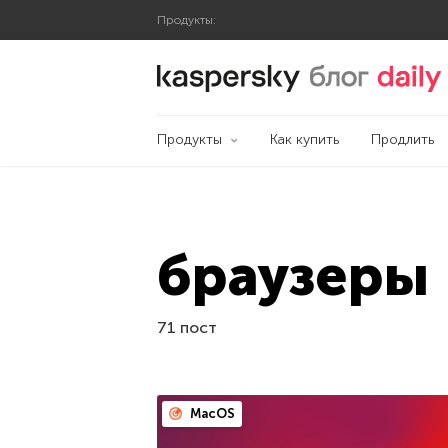
Продукты:
Блог Касперского
Продукты
Как купить
Продлить
браузеры
71 пост
MacOS