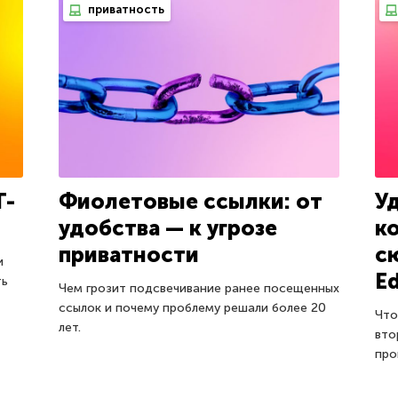
приватность
Т-
Фиолетовые ссылки: от
У
удобства — к угрозе
к
приватности
с
и
Ed
ть
Чем грозит подсвечивание ранее посещенных
ссылок и почему проблему решали более 20
Что
лет.
вто
про