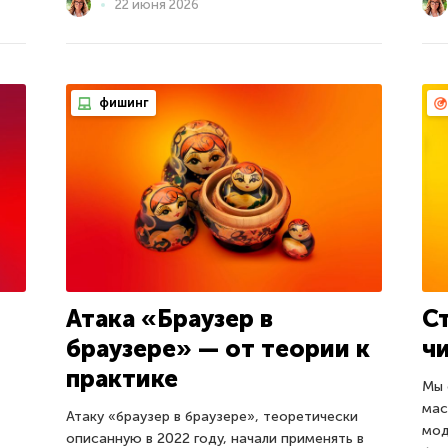
22 июня 2026
фишинг
Атака «Браузер в
С
браузере» — от теории к
ч
практике
Мы 
мас
Атаку «браузер в браузере», теоретически
мод
описанную в 2022 году, начали применять в