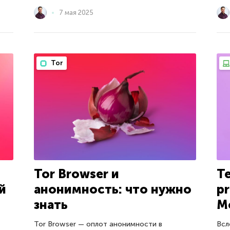
7 мая 2025
Tor
Tor Browser и
Т
й
анонимность: что нужно
pr
знать
Mo
Tor Browser — оплот анонимности в
Всл