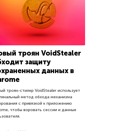
овый троян VoidStealer
бходит защиту
охраненных данных в
hrome
ый троян-стилер VoidStealer использует
гинальный метод обхода механизма
рования с привязкой к приложению
ome, чтобы воровать сессии и данные
ьзователя.