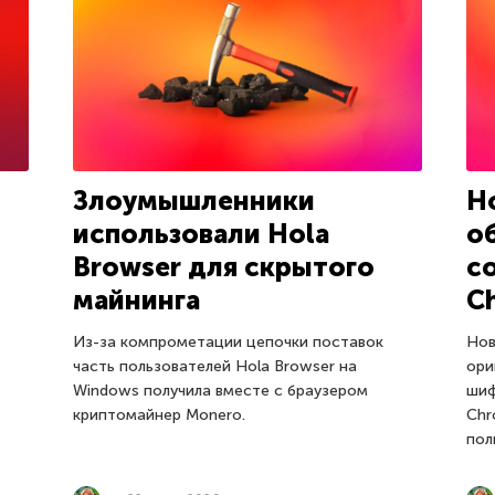
Злоумышленники
Н
использовали Hola
о
Browser для скрытого
с
майнинга
C
Из-за компрометации цепочки поставок
Нов
часть пользователей Hola Browser на
ори
Windows получила вместе с браузером
шиф
криптомайнер Monero.
Chr
пол