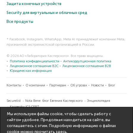
Защита конечных устройств
Security для виртуальных и облачных сред
Все продукты
* Facebook, Instagram, WhatsApp, Meta AI принадлежат компании Meta,
признанной экстремистской организацией в России.
© 2026 АО «Лаборатория Касперского». Все права защищены.
Политика конфиденциальности
Антикоррупционная политика
Лицензионное соглашение B2C
Лицензионное соглашение B2B
Юридическая информация
Контакты
О компании
Партнерам
Об угрозах
Новости
Блог
Securelist
Nota Bene: блог Евгения Касперского
Энциклопедия
Kaspersky ICS CERT
Мы используем файлы cookie, чтобы сделать работу с
сайтом удобнее. Продолжая находиться на сайте, вы
соглашаетесь с этим. Подробную информацию о файлах
cookie можно прочитать
здесь
.