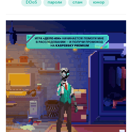
DDoS
пароли
спам
юмор