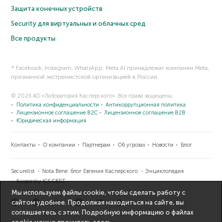
Защита конечных устройств
Security для виртуальных и облачных сред
Все продукты
* Facebook, Instagram, WhatsApp, Meta AI принадлежат компании Meta,
признанной экстремистской организацией в России.
© 2026 АО «Лаборатория Касперского». Все права защищены.
Политика конфиденциальности
Антикоррупционная политика
Лицензионное соглашение B2C
Лицензионное соглашение B2B
Юридическая информация
Контакты
О компании
Партнерам
Об угрозах
Новости
Блог
Securelist
Nota Bene: блог Евгения Касперского
Энциклопедия
Kaspersky ICS CERT
Мы используем файлы cookie, чтобы сделать работу с
сайтом удобнее. Продолжая находиться на сайте, вы
соглашаетесь с этим. Подробную информацию о файлах