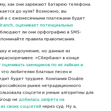
му, как они заряжают батарею телефона.
ается до нуля? Возможно, вы
ый и с ежемесячными платежами будет
Branch, оценивает потенциальных
облюдают ли они орфографию в SMS-
споминайте правила правописания.
шку и недоумение, но данные из
 красноречивее. «Сбербанк» в конце
т
оценивать заемщиков по их лайкам и
, что любителям блатных песен и
едит будет труднее. Компания Double
а российском рынке нетрадиционного
ользовала соцсети и умные алгоритмы для
 Group не
добилась запрета на
 из своих соцсетей
через суд. Ну а,