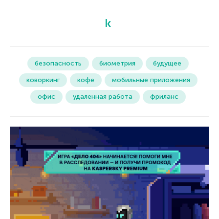
безопасность
биометрия
будущее
коворкинг
кофе
мобильные приложения
офис
удаленная работа
фриланс