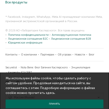
Все продукты
* Facebook, Instagram, WhatsApp, Meta AI принадлежат компании Meta,
признанной экстремистской организацией в России.
© 2026 АО «Лаборатория Касперского». Все права защищены.
Политика конфиденциальности
Антикоррупционная политика
Лицензионное соглашение B2C
Лицензионное соглашение B2B
Юридическая информация
Контакты
О компании
Партнерам
Об угрозах
Новости
Блог
Securelist
Nota Bene: блог Евгения Касперского
Энциклопедия
Kaspersky ICS CERT
Мы используем файлы cookie, чтобы сделать работу с
сайтом удобнее. Продолжая находиться на сайте, вы
соглашаетесь с этим. Подробную информацию о файлах
cookie можно прочитать
здесь
.
Россия (Russia)
ПРИНЯТЬ