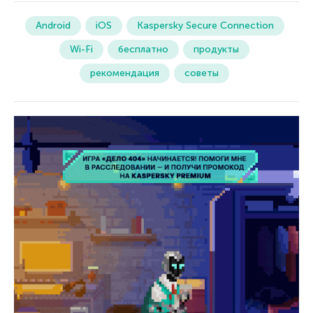
Android
iOS
Kaspersky Secure Connection
Wi-Fi
бесплатно
продукты
рекомендация
советы