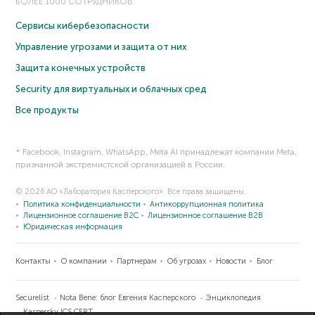
БОЛЕЕ 1000 СОТРУДНИКОВ
Сервисы кибербезопасности
Управление угрозами и защита от них
Защита конечных устройств
Security для виртуальных и облачных сред
Все продукты
* Facebook, Instagram, WhatsApp, Meta AI принадлежат компании Meta,
признанной экстремистской организацией в России.
© 2026 АО «Лаборатория Касперского». Все права защищены.
Политика конфиденциальности
Антикоррупционная политика
Лицензионное соглашение B2C
Лицензионное соглашение B2B
Юридическая информация
Контакты
О компании
Партнерам
Об угрозах
Новости
Блог
Securelist
Nota Bene: блог Евгения Касперского
Энциклопедия
Kaspersky ICS CERT