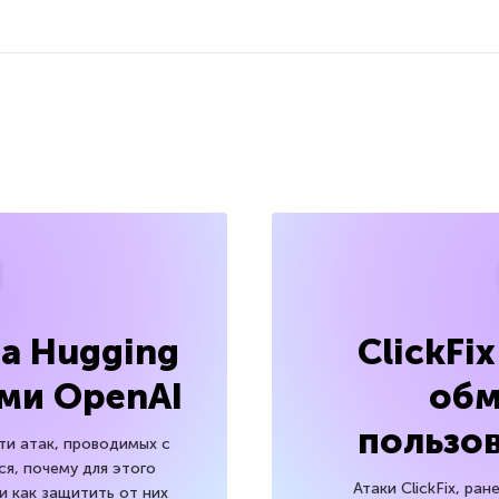
ма Hugging
ClickFi
ами OpenAI
об
пользов
и атак, проводимых с
я, почему для этого
Атаки ClickFix, ра
и как защитить от них