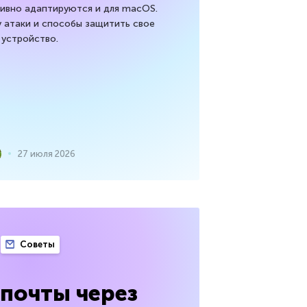
тивно адаптируются и для macOS.
 атаки и способы защитить свое
устройство.
27 июля 2026
Советы
почты через