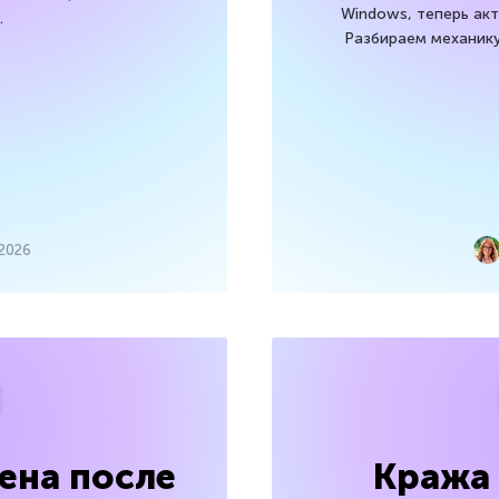
Windows, теперь ак
.
Разбираем механику
 2026
ена после
Кража 