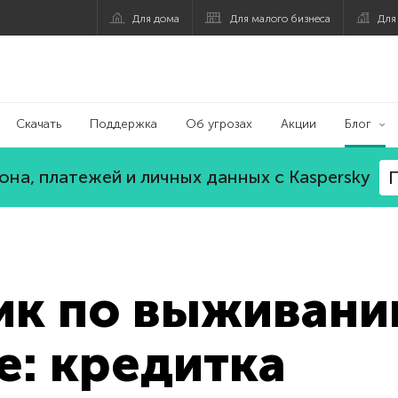
Для дома
Для малого бизнеса
Для
Скачать
Поддержка
Об угрозах
Акции
Блог
на, платежей и личных данных с Kaspersky
П
ик по выживани
: кредитка