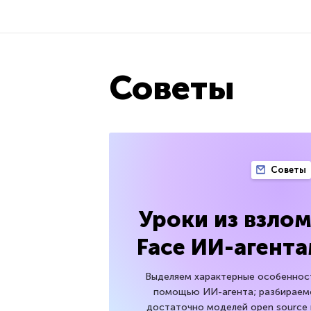
Советы
Советы
Уроки из взло
Face ИИ-агент
Выделяем характерные особенност
помощью ИИ-агента; разбираемс
достаточно моделей open source 