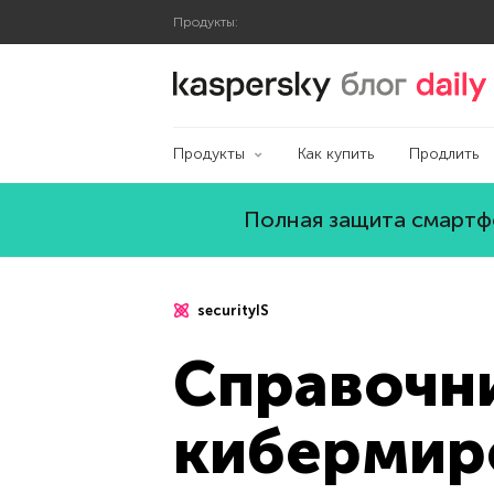
Продукты:
Блог Касперского
Продукты
Как купить
Продлить
Полная защита смартфо
securityIS
Справочн
кибермире