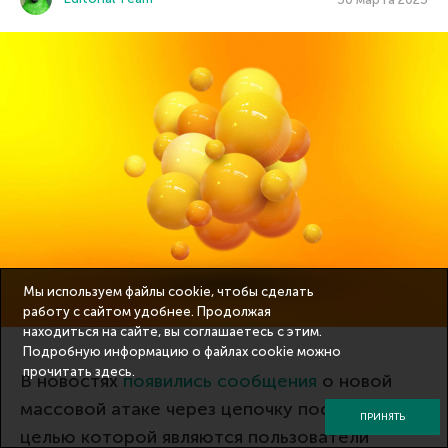
Мы используем файлы cookie, чтобы сделать
работу с сайтом удобнее. Продолжая
находиться на сайте, вы соглашаетесь с этим.
Подробную информацию о файлах cookie можно
прочитать
здесь
.
В новостях
появились сообщения
о новой
массовой атаке через цепочку поставок,
ПРИНЯТЬ
целью которой являются пользователи