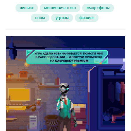
вишинг
мошенничество
смартфоны
спам
угрозы
фишинг