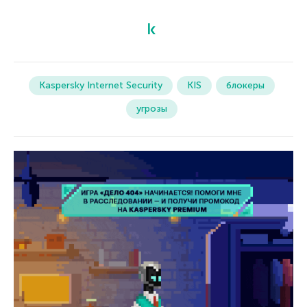
Kaspersky Internet Security
KIS
блокеры
угрозы