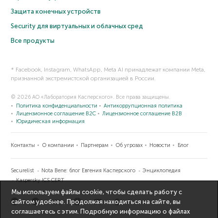
Защита конечных устройств
Security для виртуальных и облачных сред
Все продукты
* Facebook, Instagram, WhatsApp, Meta AI принадлежат компании Meta,
признанной экстремистской организацией в России.
© 2026 АО «Лаборатория Касперского». Все права защищены.
Политика конфиденциальности
Антикоррупционная политика
Лицензионное соглашение B2C
Лицензионное соглашение B2B
Юридическая информация
Контакты
О компании
Партнерам
Об угрозах
Новости
Блог
Securelist
Nota Bene: блог Евгения Касперского
Энциклопедия
Kaspersky ICS CERT
Мы используем файлы cookie, чтобы сделать работу с
сайтом удобнее. Продолжая находиться на сайте, вы
соглашаетесь с этим. Подробную информацию о файлах