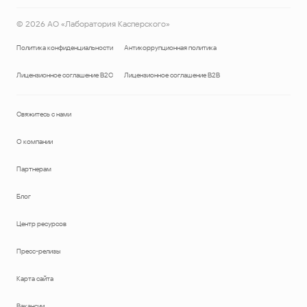
©
2026
АО «Лаборатория Касперского»
Политика конфиденциальности
Антикоррупционная политика
Лицензионное соглашение B2C
Лицензионное соглашение B2B
Свяжитесь с нами
О компании
Партнерам
Блог
Центр ресурсов
Пресс-релизы
Карта сайта
Вакансии