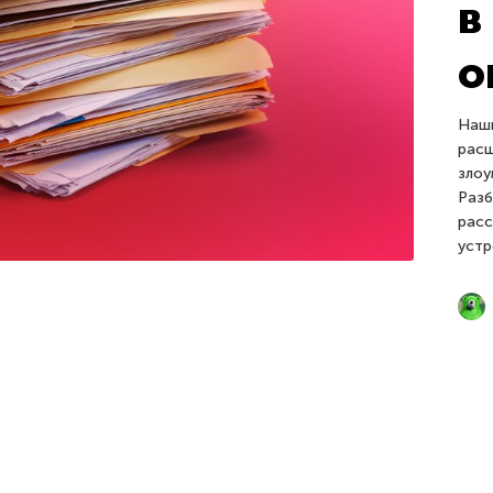
в
о
Наши
расш
злоу
Разб
расс
устр