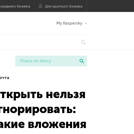
 среднего бизнеса
Для крупного бизнеса
My Kaspersky
очта
ткрыть нельзя
гнорировать:
акие вложения