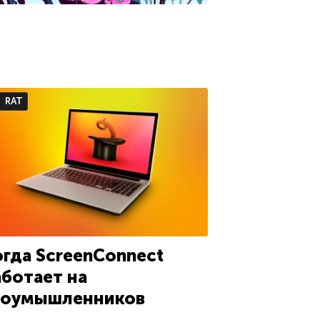
RAT
огда ScreenConnect
аботает на
лоумышленников