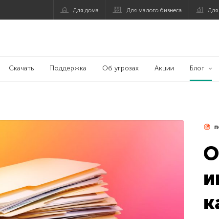
Для дома
Для малого бизнеса
Для
Скачать
Поддержка
Об угрозах
Акции
Блог
п
О
и
к