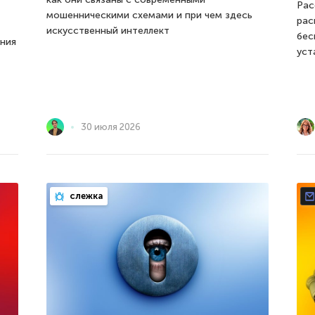
Рас
мошенническими схемами и при чем здесь
рас
искусственный интеллект
бес
ния
уст
30 июля 2026
слежка