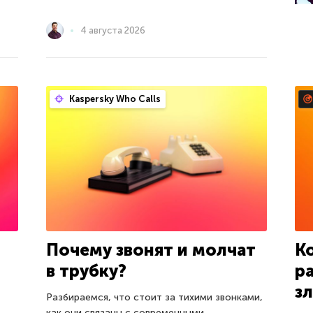
4 августа 2026
Kaspersky Who Calls
Почему звонят и молчат
К
в трубку?
р
з
Разбираемся, что стоит за тихими звонками,
как они связаны с современными