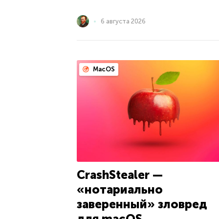
6 августа 2026
MacOS
CrashStealer —
«нотариально
заверенный» зловред
для macOS