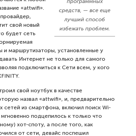
программных
вание «attwifi».
средств, — все еще
 провайдер,
лучший способ
тит свой новый
избежать проблем.
то будет сеть
формируемая
 и маршрутизаторы, установленные у
давать Интернет не только для самого
зволяя подключиться к Сети всем, у кого
XFINITY.
троил свой ноутбук в качестве
торую назвал «attwifi», и, предварительно
 сетей из смартфона, включил поиск Wi-
и мгновенно подцепилось к только что
ному) хот-споту, а после того, как
чился от сети, девайс поспешил