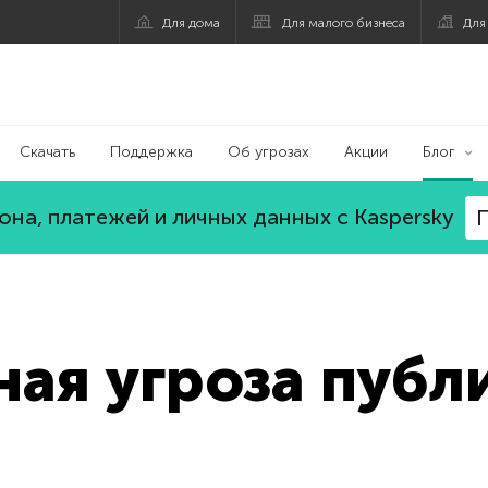
Для дома
Для малого бизнеса
Для
Скачать
Поддержка
Об угрозах
Акции
Блог
на, платежей и личных данных с Kaspersky
П
ая угроза публ