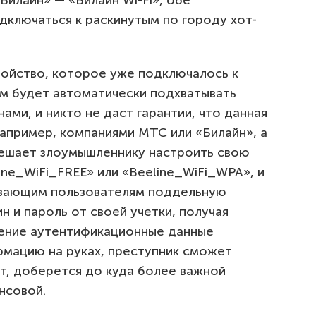
Билайн» — «Билайн Wi-Fi», обе
ключаться к раскинутым по городу хот-
ройство, которое уже подключалось к
м будет автоматически подхватывать
ами, и никто не даст гарантии, что данная
например, компаниями МТС или «Билайн», а
мешает злоумышленнику настроить свою
line_WiFi_FREE» или «Beeline_WiFi_WPA», и
евающим пользователям поддельную
н и пароль от своей учетки, получая
жение аутентификационные данные
мацию на руках, преступник сможет
ет, доберется до куда более важной
нсовой.