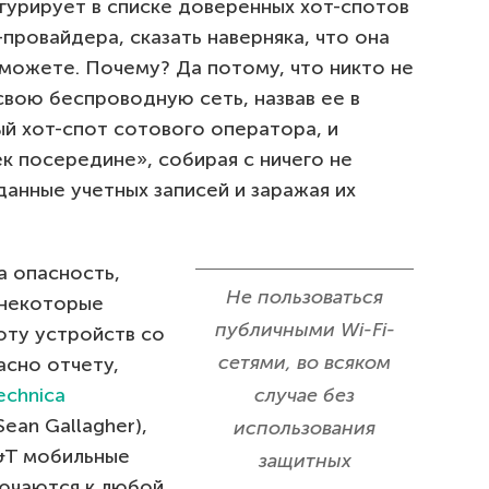
гурирует в списке доверенных хот-спотов
провайдера, сказать наверняка, что она
сможете. Почему? Да потому, что никто не
вою беспроводную сеть, назвав ее в
ый хот-спот сотового оператора, и
ек посередине», собирая с ничего не
анные учетных записей и заражая их
а опасность,
Не пользоваться
к некоторые
публичными Wi-Fi-
оту устройств со
сетями, во всяком
асно отчету,
echnica
случае без
an Gallagher),
использования
&T мобильные
защитных
ючаются к любой