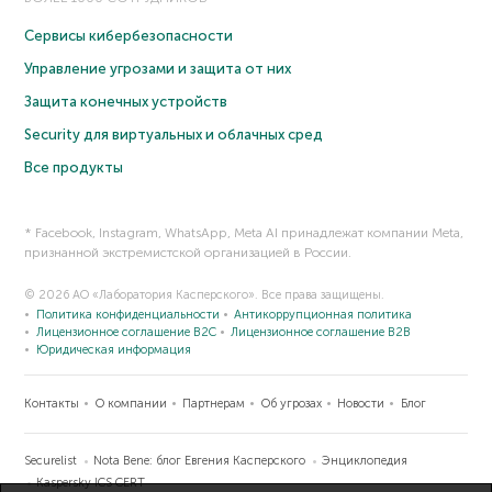
Сервисы кибербезопасности
Управление угрозами и защита от них
Защита конечных устройств
Security для виртуальных и облачных сред
Все продукты
* Facebook, Instagram, WhatsApp, Meta AI принадлежат компании Meta,
признанной экстремистской организацией в России.
© 2026 АО «Лаборатория Касперского». Все права защищены.
Политика конфиденциальности
Антикоррупционная политика
Лицензионное соглашение B2C
Лицензионное соглашение B2B
Юридическая информация
Контакты
О компании
Партнерам
Об угрозах
Новости
Блог
Securelist
Nota Bene: блог Евгения Касперского
Энциклопедия
Kaspersky ICS CERT