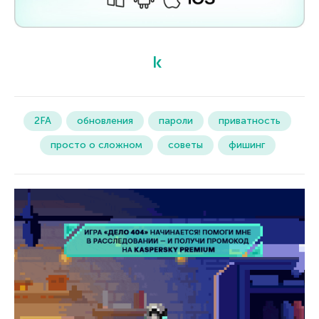
2FA
обновления
пароли
приватность
просто о сложном
советы
фишинг