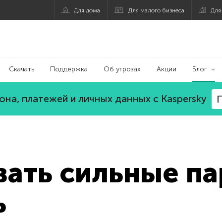
Для дома
Для малого бизнеса
Для
Скачать
Поддержка
Об угрозах
Акции
Блог
на, платежей и личных данных с Kaspersky
П
вать сильные па
ь