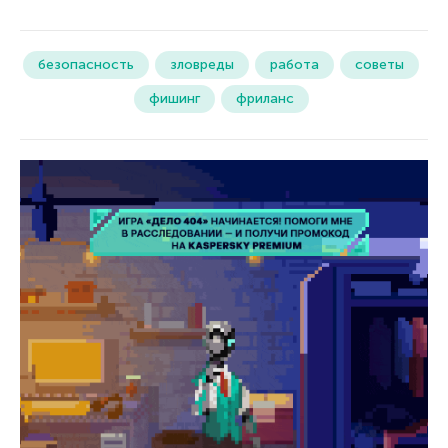
безопасность
зловреды
работа
советы
фишинг
фриланс