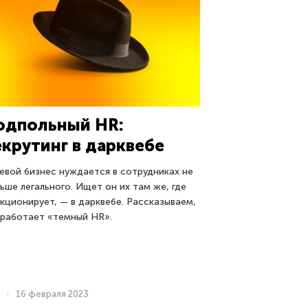
одпольный HR:
екрутинг в дарквебе
евой бизнес нуждается в сотрудниках не
ьше легального. Ищет он их там же, где
кционирует, — в дарквебе. Рассказываем,
 работает «темный HR».
16 февраля 2023