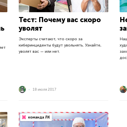
Тест: Почему вас скоро
Н
нь
уволят
з
Эксперты считают, что скоро за
Наш
киберинциденты будут увольнять. Узнайте,
худ
яет
уволят вас — или нет.
зах
дос
18 июля 2017
команда ЛК