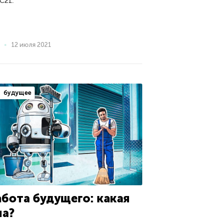
C21.
12 июля 2021
будущее
абота будущего: какая
на?