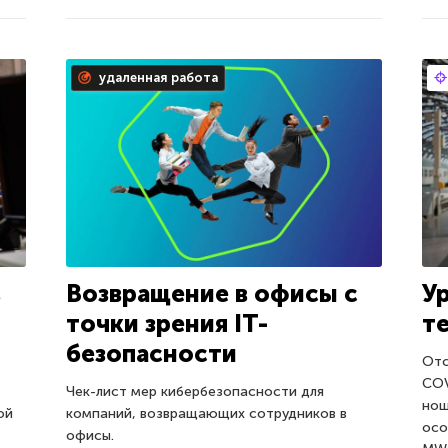
удаленная работа
в
Возвращение в офисы с
У
точки зрения IT-
т
безопасности
Отс
COV
Чек-лист мер кибербезопасности для
нош
ой
компаний, возвращающих сотрудников в
осо
офисы.