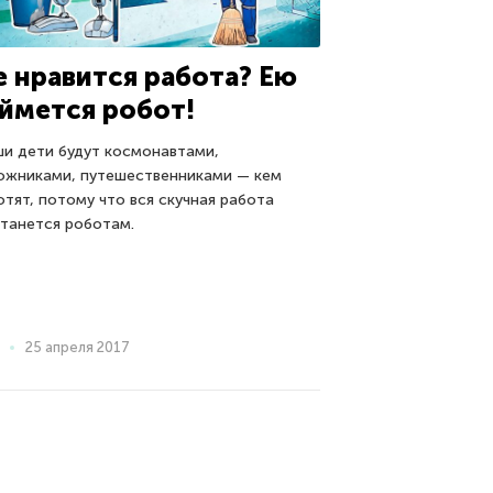
е нравится работа? Ею
аймется робот!
и дети будут космонавтами,
ожниками, путешественниками — кем
отят, потому что вся скучная работа
танется роботам.
25 апреля 2017