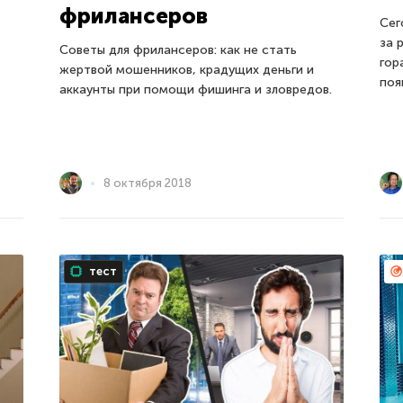
фрилансеров
Сег
за 
Советы для фрилансеров: как не стать
гор
жертвой мошенников, крадущих деньги и
поя
аккаунты при помощи фишинга и зловредов.
8 октября 2018
тест