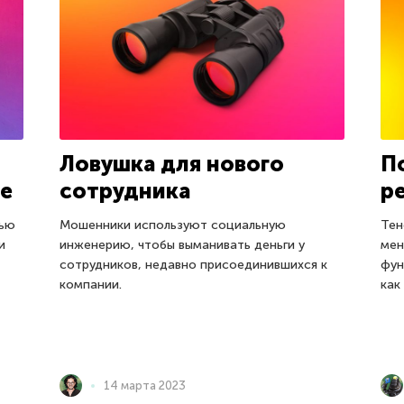
Ловушка для нового
П
те
сотрудника
р
щью
Мошенники используют социальную
Тен
и
инженерию, чтобы выманивать деньги у
мен
сотрудников, недавно присоединившихся к
фун
компании.
как
14 марта 2023