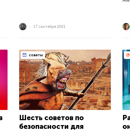
MW
17 сентября 2021
советы
Шесть советов по
в
Р
безопасности для
о