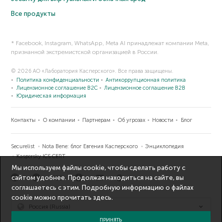
Все продукты
* Facebook, Instagram, WhatsApp, Meta AI принадлежат компании Meta,
признанной экстремистской организацией в России.
© 2026 АО «Лаборатория Касперского». Все права защищены.
Политика конфиденциальности
Антикоррупционная политика
Лицензионное соглашение B2C
Лицензионное соглашение B2B
Юридическая информация
Контакты
О компании
Партнерам
Об угрозах
Новости
Блог
Securelist
Nota Bene: блог Евгения Касперского
Энциклопедия
Kaspersky ICS CERT
Мы используем файлы cookie, чтобы сделать работу с
сайтом удобнее. Продолжая находиться на сайте, вы
соглашаетесь с этим. Подробную информацию о файлах
cookie можно прочитать
здесь
.
Россия (Russia)
ПРИНЯТЬ