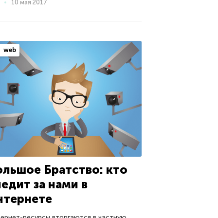
10 мая 2017
web
ольшое Братство: кто
ледит за нами в
нтернете
ернет-ресурсы вторгаются в частную