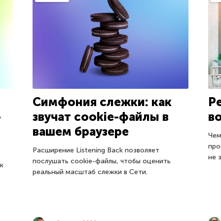
Симфония слежки: как
Р
—
звучат cookie-файлы в
в
вашем браузере
Чем
про
Расширение Listening Back позволяет
не 
послушать cookie-файлы, чтобы оценить
к
реальный масштаб слежки в Сети.