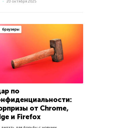
20 октября 2025
браузеры
дар по
онфиденциальности:
юрпризы от Chrome,
ge и Firefox
 делать для борьбы с новыми