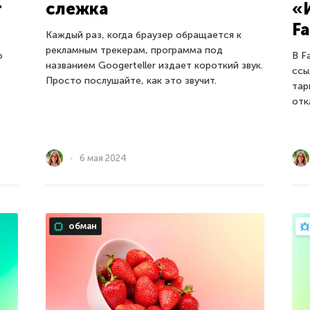
т
слежка
«
F
Каждый раз, когда браузер обращается к
рекламным трекерам, программа под
ю
В F
названием Googerteller издает короткий звук.
ссы
Просто послушайте, как это звучит.
тар
отк
6 мая 2024
обман