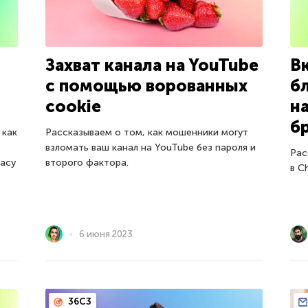
Захват канала на YouTube
В
с помощью ворованных
б
cookie
н
б
 как
Рассказываем о том, как мошенники могут
взломать ваш канал на YouTube без пароля и
Рас
vacy
второго фактора.
в C
6 июня 2023
36C3