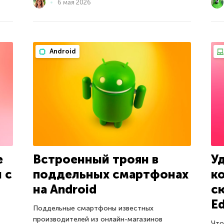
6 мая 2026
Android
е
Встроенный троян в
У
 с
поддельных смартфонах
к
на Android
с
Ed
Поддельные смартфоны известных
производителей из онлайн-магазинов
Что