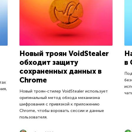
Новый троян VoidStealer
Н
обходит защиту
в
сохраненных данных в
Под
Chrome
без
тах
исп
ния,
Новый троян-стилер VoidStealer использует
чат
оригинальный метод обхода механизма
шифрования с привязкой к приложению
Chrome, чтобы воровать сессии и данные
пользователя.