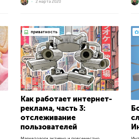
2 марта 2020
приватность
Как работает интернет-
Б
реклама, часть 3:
с
отслеживание
И
пользователей
Инт
Маркетологи активно и повсеместно