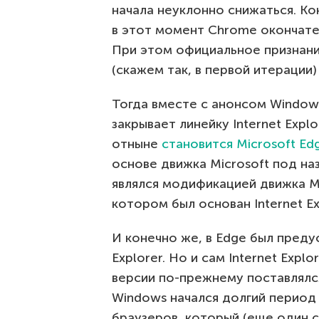
начала неуклонно снижаться. Ко
в этот момент Chrome окончате
При этом официальное признани
(скажем так, в первой итерации)
Тогда вместе с анонсом Windows
закрывает линейку Internet Exp
отныне
становится Microsoft Ed
основе движка Microsoft под н
являлся модификацией движка MS
котором был основан Internet Ex
И конечно же, в Edge был пред
Explorer. Но и сам Internet Exp
версии по-прежнему поставлялс
Windows начался долгий период
браузеров, который (еще один с