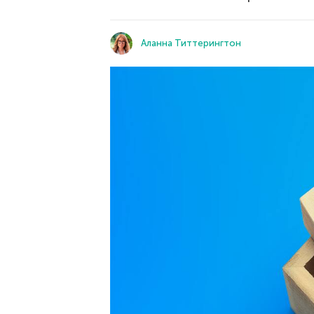
Аланна Титтерингтон