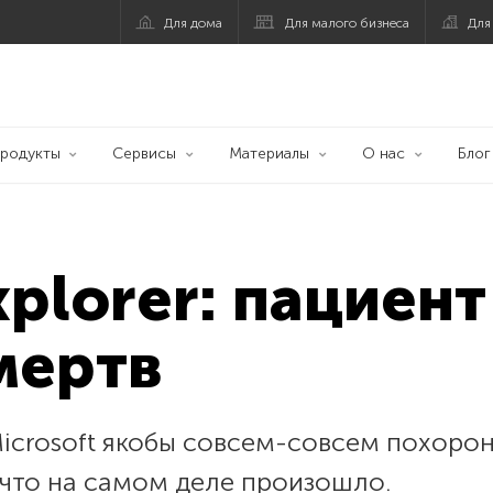
Для дома
Для малого бизнеса
Для
родукты
Сервисы
Материалы
О нас
Блог
xplorer: пациен
мертв
crosoft якобы совсем-совсем похоронил
, что на самом деле произошло.