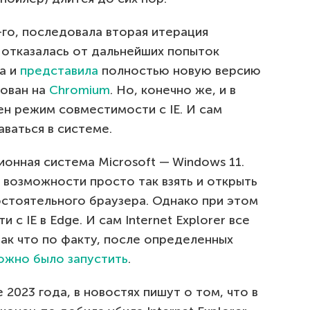
8-го, последовала вторая итерация
t отказалась от дальнейших попыток
а и
представила
полностью новую версию
нован на
Chromium
. Но, конечно же, и в
н режим совместимости с IE. И сам
аваться в системе.
ионная система Microsoft — Windows 11.
 возможности просто так взять и открыть
мостоятельного браузера. Однако при этом
с IE в Edge. И сам Internet Explorer все
так что по факту, после определенных
ожно было запустить
.
е 2023 года, в новостях пишут о том, что в