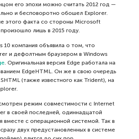
нцом его эпохи можно считать 2012 год —
льно и бесповоротно обошел Explorer.
е этого факта со стороны Microsoft
 произошло лишь в 2015 году.
 10 компания объявила о том, что
lorer и дефолтным браузером в Windows
ge
. Оригинальная версия Edge работала на
азванием EdgeHTML. Он же в свою очередь
HTML (также известного как Trident), на
plorer.
усмотрен режим совместимости с Internet
lorer в своей последней, одиннадцатой
я вместе с операционной системой. Так в
 сразу двух предустановленных в системе
пойлер) длится до сих пор.