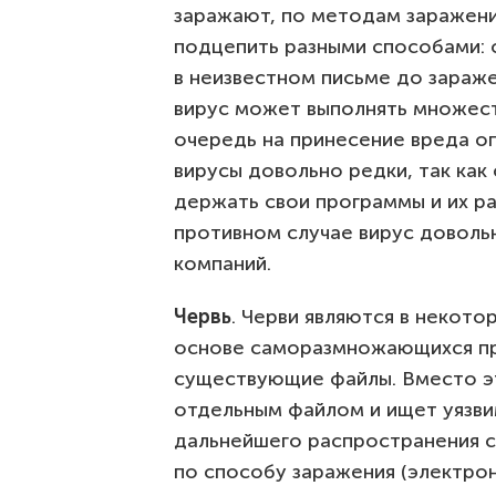
заражают, по методам заражени
подцепить разными способами: 
в неизвестном письме до зараж
вирус может выполнять множест
очередь на принесение вреда о
вирусы довольно редки, так ка
держать свои программы и их р
противном случае вирус доволь
компаний.
Червь
. Черви являются в некото
основе саморазмножающихся пр
существующие файлы. Вместо эт
отдельным файлом и ищет уязви
дальнейшего распространения с
по способу заражения (электро