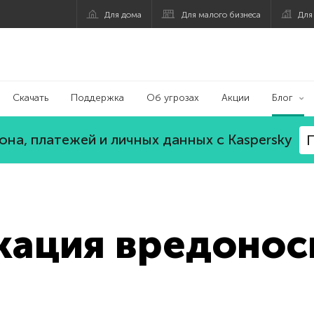
Для дома
Для малого бизнеса
Для
Скачать
Поддержка
Об угрозах
Акции
Блог
на, платежей и личных данных с Kaspersky
П
кация вредоно