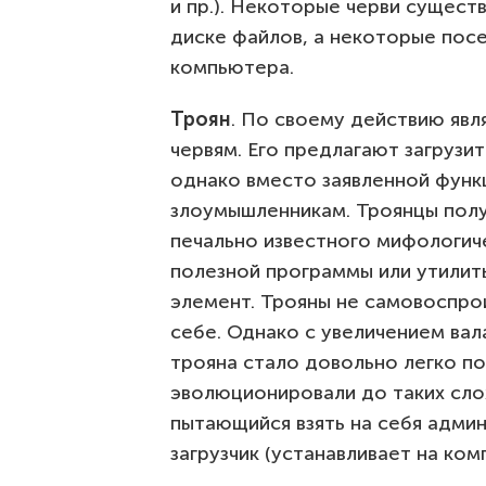
и пр.). Некоторые черви сущест
диске файлов, а некоторые пос
компьютера.
Троян
. По своему действию яв
червям. Его предлагают загрузи
однако вместо заявленной функ
злоумышленникам. Троянцы полу
печально известного мифологиче
полезной программы или утилит
элемент. Трояны не самовоспро
себе. Однако с увеличением ва
трояна стало довольно легко п
эволюционировали до таких слож
пытающийся взять на себя адми
загрузчик (устанавливает на ко