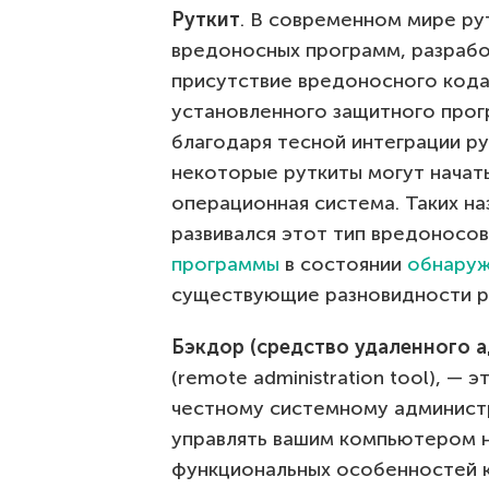
Руткит
. В современном мире ру
вредоносных программ, разрабо
присутствие вредоносного кода 
установленного защитного про
благодаря тесной интеграции ру
некоторые руткиты могут начать
операционная система. Таких на
развивался этот тип вредоносо
программы
в состоянии
обнаруж
существующие разновидности р
Бэкдор (средство удаленного 
(remote administration tool), —
честному системному админист
управлять вашим компьютером н
функциональных особенностей 