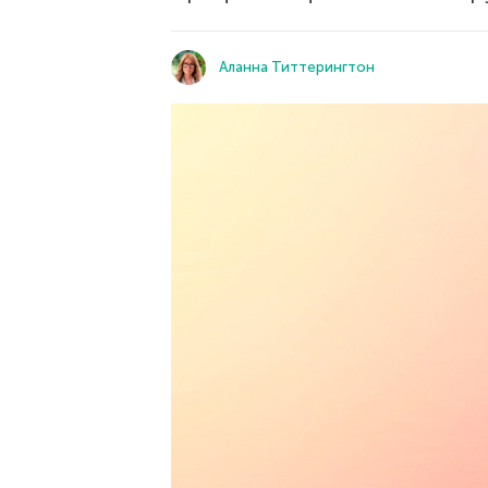
Аланна Титтерингтон