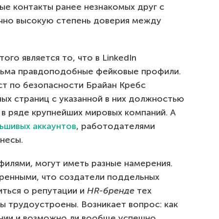
ые контакты ранее незнакомых друг с
чно высокую степень доверия между
го является то, что в LinkedIn
сьма правдоподобные фейковые профили.
ст по безопасности Брайан Кребс
ых страниц с указанной в них должностью
er в ряде крупнейших мировых компаний. А
ьшивых аккаунтов
, работодателями
несы.
филями, могут иметь разные намерения.
ренными, что создатели поддельных
иться о репутации и
HR-бренде
тех
бы трудоустроены. Возникает вопрос: как
нии и возможно ли вообще успешно