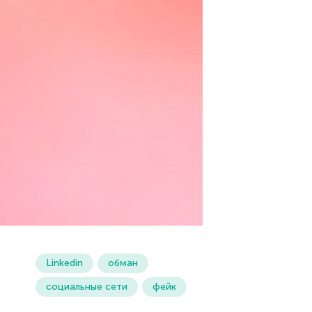
Linkedin
обман
социальные сети
фейк