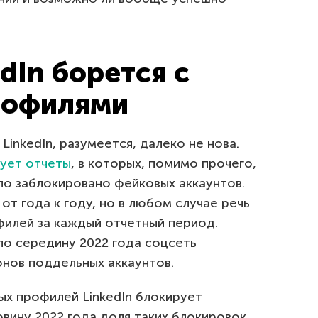
dIn борется с
рофилями
inkedIn, разумеется, далеко не нова.
ует отчеты
, в которых, помимо прочего,
ло заблокировано фейковых аккаунтов.
т года к году, но в любом случае речь
филей за каждый отчетный период.
 по середину 2022 года соцсеть
онов поддельных аккаунтов.
ых профилей LinkedIn блокирует
вину 2022 года доля таких блокировок