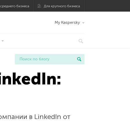
 среднего бизнеса
Для крупного бизнеса
My Kaspersky
nkedIn:
мпании в LinkedIn от