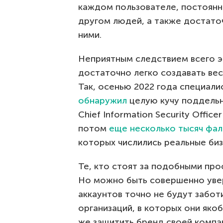
каждом пользователе, постоянн
другом людей, а также достато
ними.
Неприятным следствием всего это
достаточно легко создавать ве
Так, осенью 2022 года специали
обнаружил
целую кучу поддельн
Chief Information Security Offic
потом
еще несколько тысяч фал
которых числились реальные биз
Те, кто стоят за подобными про
Но можно быть совершенно уве
аккаунтов точно не будут забот
организаций, в которых они яко
же защитить бренд своей компа