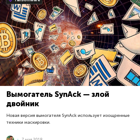
Вымогатель SynAck — злой
двойник
Новая версия вымогателя SynAck использует изощренные
техники маскировки.
7 мая 2018