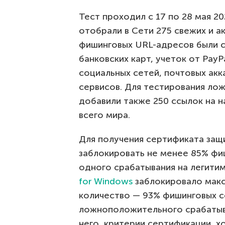
Тест проходил с 17 по 28 мая 20
отобрали в Сети 275 свежих и а
фишинговых URL-адресов были с
банковских карт, учеток от PayP
социальных сетей, почтовых акка
сервисов. Для тестирования ло
добавили также 250 ссылок на н
всего мира.
Для получения сертификата за
заблокировать не менее 85% фи
одного срабатывания на легити
for Windows
заблокировало макс
количество — 93% фишинговых с
ложноположительного срабатыв
него, критерии сертификации, х