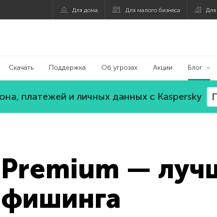
Для дома
Для малого бизнеса
Для
Скачать
Поддержка
Об угрозах
Акции
Блог
на, платежей и личных данных с Kaspersky
П
 Premium — луч
 фишинга