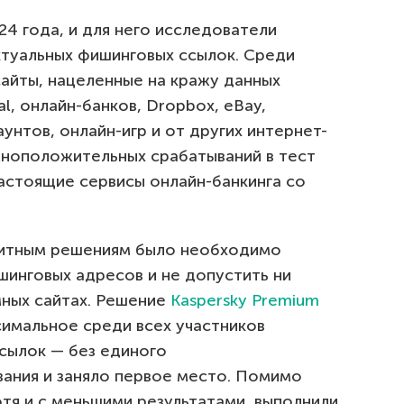
24 года, и для него исследователи
ктуальных фишинговых ссылок. Среди
айты, нацеленные на кражу данных
al, онлайн-банков, Dropbox, eBay,
унтов, онлайн-игр и от других интернет-
жноположительных срабатываний в тест
астоящие сервисы онлайн-банкинга со
щитным решениям было необходимо
шинговых адресов и не допустить ни
мных сайтах. Решение
Kaspersky Premium
имальное среди всех участников
сылок — без единого
ания и заняло первое место. Помимо
отя и с меньшими результатами, выполнили