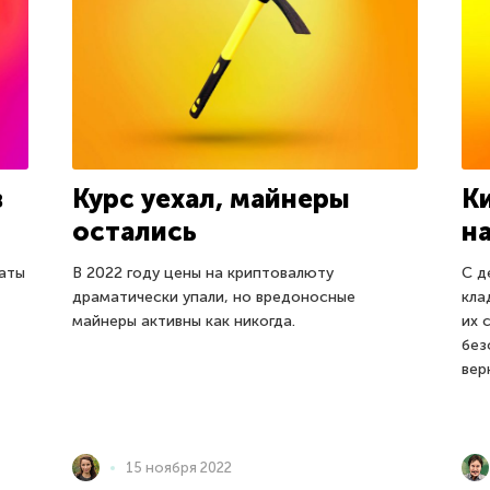
в
Курс уехал, майнеры
К
остались
н
аты
В 2022 году цены на криптовалюту
С д
драматически упали, но вредоносные
кла
майнеры активны как никогда.
их 
без
вер
15 ноября 2022