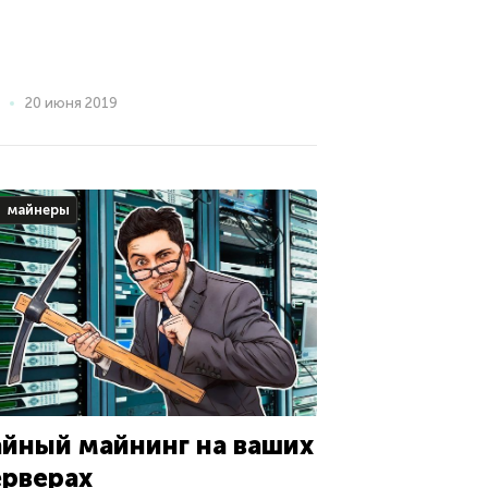
20 июня 2019
майнеры
айный майнинг на ваших
ерверах