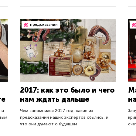
предсказания
2017: как это было и чего
М
те
нам ждать дальше
н
 и
Чем запомнился 2017 год, какие из
Зло
ытым
предсказаний наших экспертов сбылись, и
кри
что они думают о будущем
сче