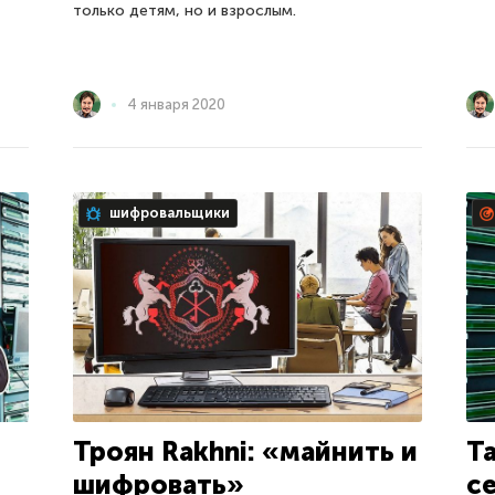
только детям, но и взрослым.
4 января 2020
шифровальщики
Троян Rakhni: «майнить и
Т
шифровать»
с