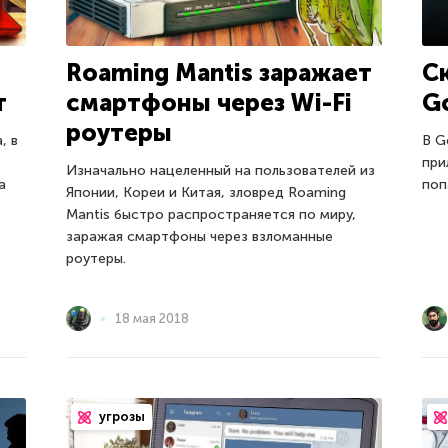
Roaming Mantis заражает
С
т
смартфоны через Wi-Fi
G
роутеры
, в
В G
при
Изначально нацеленный на пользователей из
а
поп
Японии, Кореи и Китая, зловред Roaming
Mantis быстро распространяется по миру,
заражая смартфоны через взломанные
роутеры.
18 мая 2018
угрозы