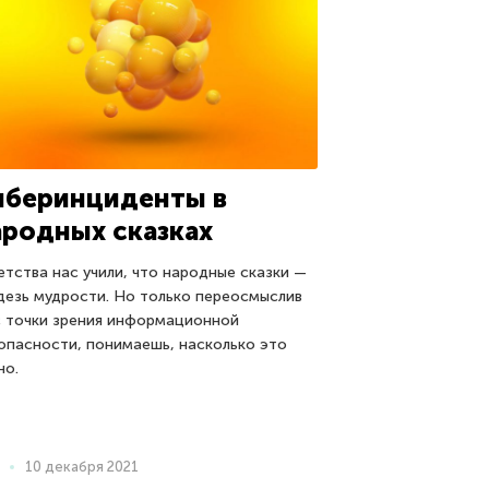
иберинциденты в
ародных сказках
етства нас учили, что народные сказки —
дезь мудрости. Но только переосмыслив
с точки зрения информационной
опасности, понимаешь, насколько это
но.
10 декабря 2021