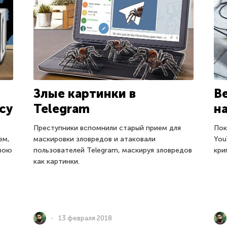
Злые картинки в
В
су
Telegram
н
Преступники вспомнили старый прием для
Пок
ем,
маскировки зловредов и атаковали
You
свою
пользователей Telegram, маскируя зловредов
кри
как картинки.
13 февраля 2018