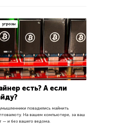
угрозы
айнер есть? А если
айду?
умышленники повадились майнить
птовалюту. На вашем компьютере, за ваш
т — и без вашего ведома.