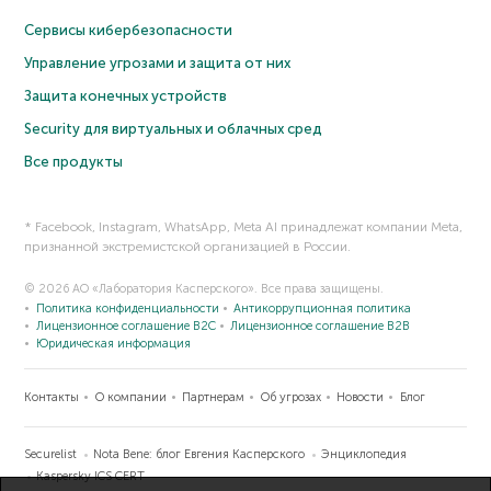
Сервисы кибербезопасности
Управление угрозами и защита от них
Защита конечных устройств
Security для виртуальных и облачных сред
Все продукты
* Facebook, Instagram, WhatsApp, Meta AI принадлежат компании Meta,
признанной экстремистской организацией в России.
© 2026 АО «Лаборатория Касперского». Все права защищены.
Политика конфиденциальности
Антикоррупционная политика
Лицензионное соглашение B2C
Лицензионное соглашение B2B
Юридическая информация
Контакты
О компании
Партнерам
Об угрозах
Новости
Блог
Securelist
Nota Bene: блог Евгения Касперского
Энциклопедия
Kaspersky ICS CERT