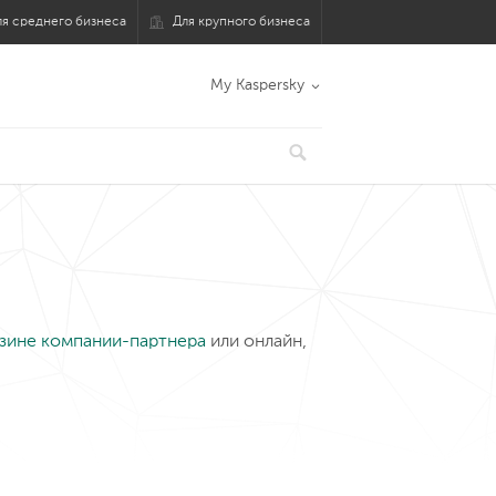
ля среднего бизнеса
Для крупного бизнеса
Для среднего бизнеса
Для крупного бизнеса
My Kaspersky
ей
скачивания
Пробные версии и файлы для
Техподдержка
Продлить лицензию
ДРУГОЕ
зине компании-партнера
или онлайн,