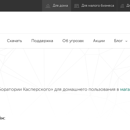
Для дома
Для малого бизнеса
Д
Для дома
Для малого бизнеса
одробнее
Скачать в App Store
Подробнее
Скачать бесплатно
твлекаться на СПАМ-звонки
озволит вам больше не
и документов.
пределитель номера, который
Безопасное хранилище для парол
Who Calls
Password Manager
aspersky
Kaspersky
Скачать
Поддержка
Об угрозах
Акции
Блог
есплатно
бесплатно
одробнее
Попробовать
Подробнее
Попробовать
 приватность в одном приложении
производительности устройств
езопасность, производительность
Усиление защиты и
Plus
Standard
aspersky
Kaspersky
оратории Касперского» для домашнего пользования в
мага
йн: