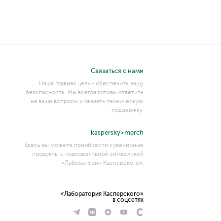
Связаться с нами
Наша главная цель - обеспечить вашу
безопасность. Мы всегда готовы ответить
на ваши вопросы и оказать техническую
поддержку.
kaspersky>merch
Здесь вы можете приобрести сувенирные
продукты с корпоративной символикой
«Лаборатории Касперского».
«Лаборатория Касперского»
в соцсетях