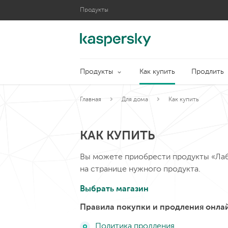
Продукты
Продукты
бесплатно
Подробнее
Попробовать
П
для безопасности ваших детей.
о
система геолокации (GPS-трекер)
п
Гибкий родительский контроль и
О
Safe Kids
Kaspersky
K
Продукты
Как купить
Продлить
бесплатно
б
Подробнее
Попробовать
П
приватности в интернете
устройств, цифровой личности и
и
Комплексная защита ваших
Б
Premium
Kaspersky
K
Главная
Для дома
Как купить
КАК КУПИТЬ
Вы можете приобрести продукты «Лаб
на странице нужного продукта.
Выбрать магазин
Правила покупки и продления онла
Политика продления