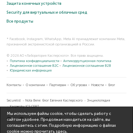
Защита конечных устройств
Security для виртуальных и облачных сред
Все продукты
* Facebook, Instagram, WhatsApp, Meta AI принадлежат компании Meta,
признанной экстремистской организацией в России.
© 2026 АО «Лаборатория Касперского». Все права защищены.
Политика конфиденциальности
Антикоррупционная политика
Лицензионное соглашение B2C
Лицензионное соглашение B2B
Юридическая информация
Контакты
О компании
Партнерам
Об угрозах
Новости
Блог
Securelist
Nota Bene: блог Евгения Касперского
Энциклопедия
Kaspersky ICS CERT
Мы используем файлы cookie, чтобы сделать работу с
сайтом удобнее. Продолжая находиться на сайте, вы
соглашаетесь с этим. Подробную информацию о файлах
cookie можно прочитать
здесь
.