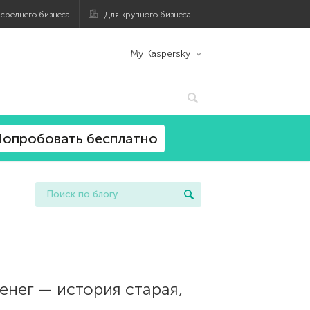
 среднего бизнеса
Для крупного бизнеса
My Kaspersky
опробовать бесплатно
нег — история старая,